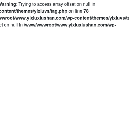
Warning
: Trying to access array offset on null in
ontent/themes/yixiuvs/tag.php
on line
78
wroot/www.yixiuxiushan.com/wp-content/themes/yixiuvs/t
et on null in
/www/wwwroot/www.yixiuxiushan.com/wp-