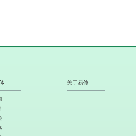
体
关于易修
闻
科
验
略