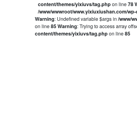
content/themes/yixiuvs/tag.php
on line
78
/www/wwwroot/www.yixiuxiushan.com/wp-c
Warning
: Undefined variable $args in
/www/ww
on line
85
Warning
: Trying to access array offs
content/themes/yixiuvs/tag.php
on line
85